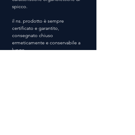
spicco.
il ns. prodotto è sempre
certificato e garantito,
consegnato chiuso
ermeticamente e conservabile a
lungo.
© 2023 BY CAPACITYX. PROUDLY
CREATED WITH
WIX.COM