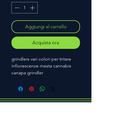
Aggiungi al carrello
Acquista ora
grindlers vari colori per tritare
infiorescenze mesta cannabis
canapa grindler
© 2023 BY CAPACITYX. PROUDLY
CREATED WITH
WIX.COM