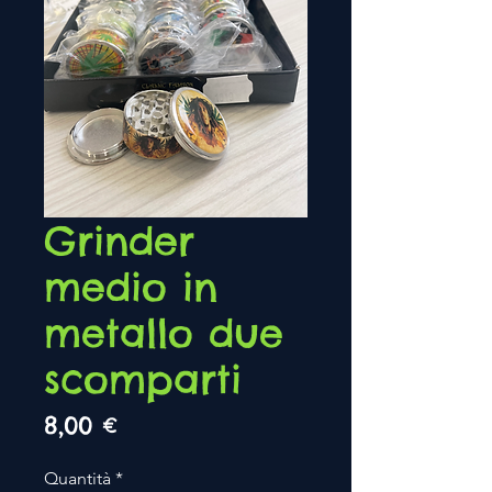
Grinder
medio in
metallo due
scomparti
Prezzo
8,00 €
Quantità
*