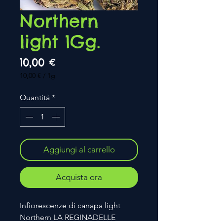
Northern
light 1Gg.
Prezzo
10,00 €
10,00 €
/
1g
10,00 €
ogni
Quantità
*
1
Grammo
Aggiungi al carrello
Acquista ora
Infiorescenze di canapa light
Northern LA REGINADELLE