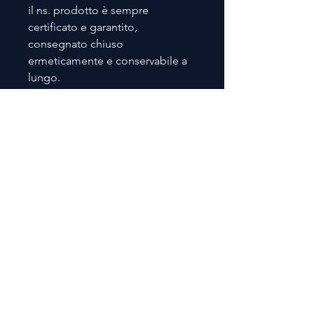
il ns. prodotto è sempre
certificato e garantito,
consegnato chiuso
ermeticamente e conservabile a
lungo.
© 2023 BY CAPACITYX. PROUDLY
CREATED WITH
WIX.COM