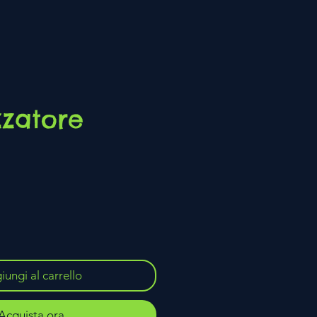
zzatore
zo
ungi al carrello
Acquista ora