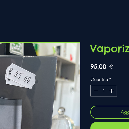
Vapori
Prez
95,00 €
Quantità
*
Aggi